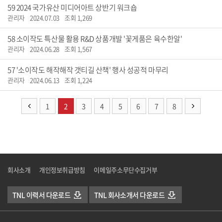
59
2024 국가유산 미디어아트 상반기 워크숍
관리자
2024.07.03
조회 1,269
58
소이작도 특산물 활용 R&D 상품개발 '꽃게품은 육수한알'
관리자
2024.06.28
조회 1,567
57
'소이작도 해작해작 갯티길 산책' 행사 성공적 마무리
관리자
2024.06.13
조회 1,224
1
2
3
4
5
6
7
8
회사소개
개인정보취급방침
이메일주소무단수집거부
TNL 이력서 다운로드
TNL 회사소개서 다운로드