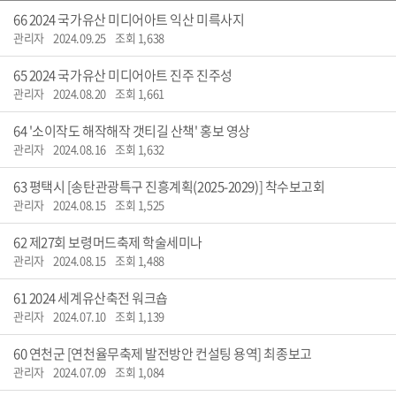
66
2024 국가유산 미디어아트 익산 미륵사지
관리자
2024.09.25
조회 1,638
65
2024 국가유산 미디어아트 진주 진주성
관리자
2024.08.20
조회 1,661
64
'소이작도 해작해작 갯티길 산책' 홍보 영상
관리자
2024.08.16
조회 1,632
63
평택시 [송탄관광특구 진흥계획(2025-2029)] 착수보고회
관리자
2024.08.15
조회 1,525
62
제27회 보령머드축제 학술세미나
관리자
2024.08.15
조회 1,488
61
2024 세계유산축전 워크숍
관리자
2024.07.10
조회 1,139
60
연천군 [연천율무축제 발전방안 컨설팅 용역] 최종보고
관리자
2024.07.09
조회 1,084